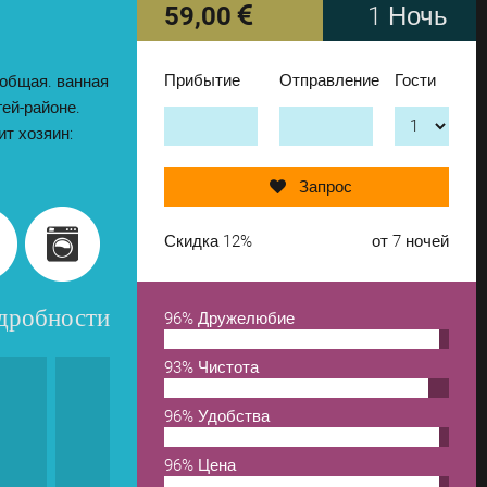
59,00
1 Ночь
Прибытие
Отправление
Гости
я общая. ванная
Бронирую!
гей-районе.
ит хозяин:
добавь ещё один
Запрос
удалить из списка
Скидка 12%
от 7 ночей
одробности
96% Дружелюбие
93% Чистота
96% Удобства
96% Цена