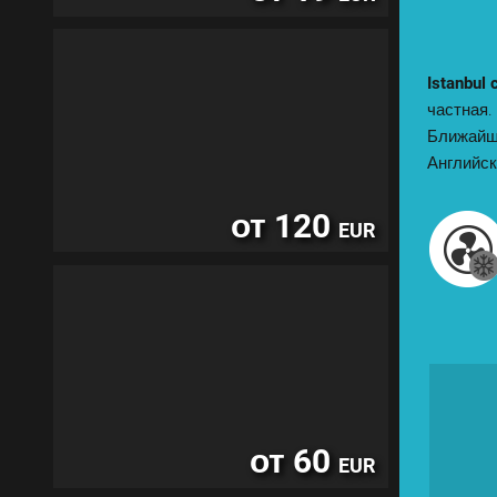
Istanbul 
частная. 
Ближайша
Английск
от 120
EUR
от 60
EUR