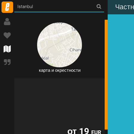
Частн
11 объект/а/ов в Istanbul
карта и окрестности
от 19
EUR