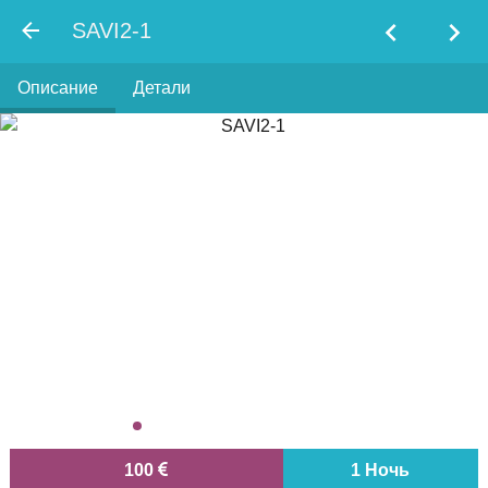
chevron_left
chevron_right
SAVI2-1
Описание
Детали
100
1 Ночь