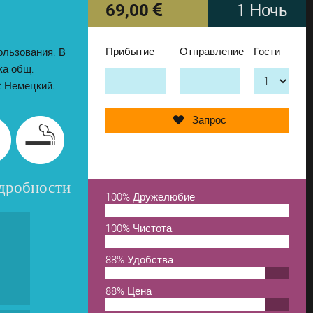
69,00
1 Ночь
Прибытие
Отправление
Гости
пользования. В
Бронирую!
ка общ.
н: Немецкий.
добавь ещё один
Запрос
удалить из списка
одробности
100% Дружелюбие
100% Чистота
88% Удобства
88% Цена