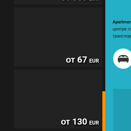
Apartmen
центре г
транспор
от 67
EUR
от 130
EUR