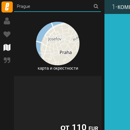
от 67
EUR
1-ком
карта и окрестности
от 110
EUR